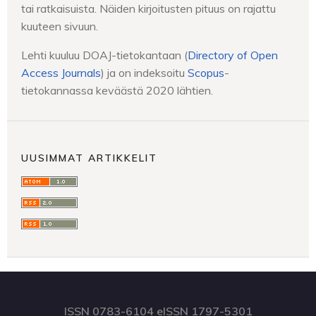
tai ratkaisuista. Näiden kirjoitusten pituus on rajattu
kuuteen sivuun.
Lehti kuuluu DOAJ-tietokantaan (
Directory of Open
Access Journals
) ja on indeksoitu
Scopus
-
tietokannassa keväästä 2020 lähtien.
UUSIMMAT ARTIKKELIT
ISSN 0783-6104 eISSN 1797-5301