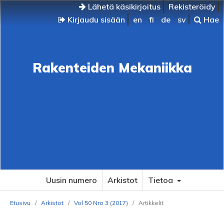
Lähetä käsikirjoitus
Rekisteröidy
Kirjaudu sisään
en
fi
de
sv
Hae
Rakenteiden Mekaniikka
Uusin numero
Arkistot
Tietoa
Etusivu
/
Arkistot
/
Vol 50 Nro 3 (2017)
/
Artikkelit