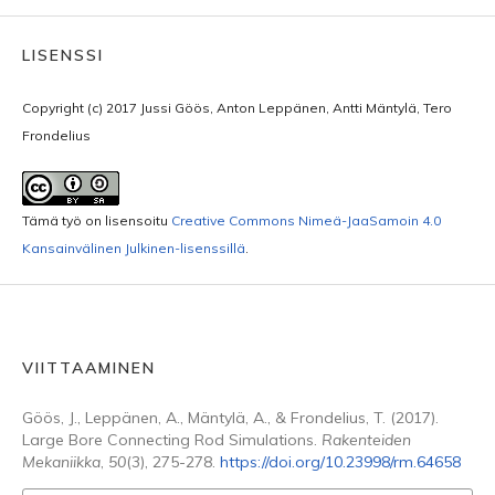
LISENSSI
Copyright (c) 2017 Jussi Göös, Anton Leppänen, Antti Mäntylä, Tero
Frondelius
Tämä työ on lisensoitu
Creative Commons Nimeä-JaaSamoin 4.0
Kansainvälinen Julkinen-lisenssillä
.
VIITTAAMINEN
Göös, J., Leppänen, A., Mäntylä, A., & Frondelius, T. (2017).
Large Bore Connecting Rod Simulations.
Rakenteiden
Mekaniikka
,
50
(3), 275-278.
https://doi.org/10.23998/rm.64658