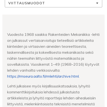
VIITTAUSMUODOT
Vuodesta 1968 saakka Rakenteiden Mekaniikka -lehti
on julkaissut vertaisarvioituja tieteellisiä artikkeleita
kiinteiden ja virtaavien aineiden teoreettisesta,
laskennallisesta ja kokeellisesta mekaniikasta sekä
näihin teemoihin liittyvästä matematiikasta ja
sovelluksista. Vuosikerrat 1–49 (1968–2016) löytyvät
lehden vanhoilta verkkosivuilta:
https://rmseura.aalto.fi/rmlehti/archive.html
.
Lehti julkaisee myös kirjallisuuskatsauksia, lyhyitä
kommenttikirjoituksia lehdessä julkaistuista
artikkeleista ja lyhyitä raportteja lehden aihealueisiin
liittyvistä, mielenkiintoisista teknisistä menetelmistä