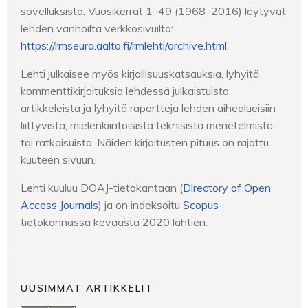
sovelluksista. Vuosikerrat 1–49 (1968–2016) löytyvät
lehden vanhoilta verkkosivuilta:
https://rmseura.aalto.fi/rmlehti/archive.html
.
Lehti julkaisee myös kirjallisuuskatsauksia, lyhyitä
kommenttikirjoituksia lehdessä julkaistuista
artikkeleista ja lyhyitä raportteja lehden aihealueisiin
liittyvistä, mielenkiintoisista teknisistä menetelmistä
tai ratkaisuista. Näiden kirjoitusten pituus on rajattu
kuuteen sivuun.
Lehti kuuluu DOAJ-tietokantaan (
Directory of Open
Access Journals
) ja on indeksoitu
Scopus
-
tietokannassa keväästä 2020 lähtien.
UUSIMMAT ARTIKKELIT