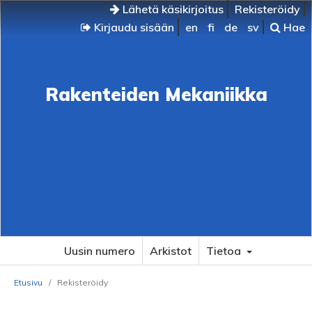
Lähetä käsikirjoitus
Rekisteröidy
Kirjaudu sisään
en
fi
de
sv
Hae
Rakenteiden Mekaniikka
Uusin numero
Arkistot
Tietoa
Etusivu
/
Rekisteröidy