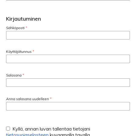
Kirjautuminen
Sähköposti
*
Käyttäjätunnus
*
Salasana
*
Anna salasana uudelleen
*
Kyllä, annan luvan tallentaa tietojani
tietosuojaselosteen
kuvaamalla tavalla.