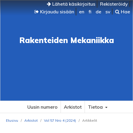
Lähetä käsikirjoitus
Rekisteröidy
Kirjaudu sisään
en
fi
de
sv
Hae
Rakenteiden Mekaniikka
Uusin numero
Arkistot
Tietoa
Etusivu
/
Arkistot
/
Vol 57 Nro 4 (2024)
/
Artikkelit