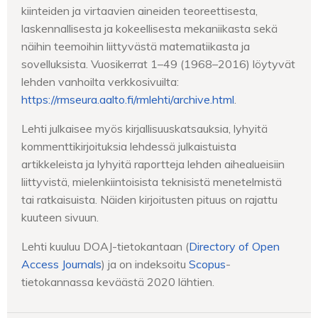
kiinteiden ja virtaavien aineiden teoreettisesta,
laskennallisesta ja kokeellisesta mekaniikasta sekä
näihin teemoihin liittyvästä matematiikasta ja
sovelluksista. Vuosikerrat 1–49 (1968–2016) löytyvät
lehden vanhoilta verkkosivuilta:
https://rmseura.aalto.fi/rmlehti/archive.html
.
Lehti julkaisee myös kirjallisuuskatsauksia, lyhyitä
kommenttikirjoituksia lehdessä julkaistuista
artikkeleista ja lyhyitä raportteja lehden aihealueisiin
liittyvistä, mielenkiintoisista teknisistä menetelmistä
tai ratkaisuista. Näiden kirjoitusten pituus on rajattu
kuuteen sivuun.
Lehti kuuluu DOAJ-tietokantaan (
Directory of Open
Access Journals
) ja on indeksoitu
Scopus
-
tietokannassa keväästä 2020 lähtien.