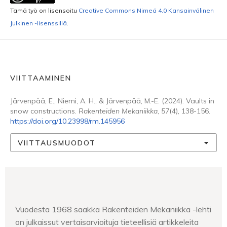
Tämä työ on lisensoitu
Creative Commons Nimeä 4.0 Kansainvälinen
Julkinen -lisenssillä
.
VIITTAAMINEN
Järvenpää, E., Niemi, A. H., & Järvenpää, M.-E. (2024). Vaults in
snow constructions.
Rakenteiden Mekaniikka
,
57
(4), 138-156.
https://doi.org/10.23998/rm.145956
VIITTAUSMUODOT
Vuodesta 1968 saakka Rakenteiden Mekaniikka -lehti
on julkaissut vertaisarvioituja tieteellisiä artikkeleita