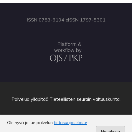
ISSN 0783-6104 eISSN 1797-5301
Palvelua ylläpitää
Tieteellisten seurain valtuuskunta
.
Ole hyvä ja lue palvelun
tietosuojaseloste
Hyväksyn