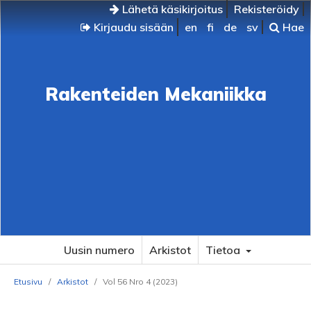
Lähetä käsikirjoitus
Rekisteröidy
Kirjaudu sisään
en
fi
de
sv
Hae
Rakenteiden Mekaniikka
Uusin numero
Arkistot
Tietoa
Etusivu
/
Arkistot
/
Vol 56 Nro 4 (2023)