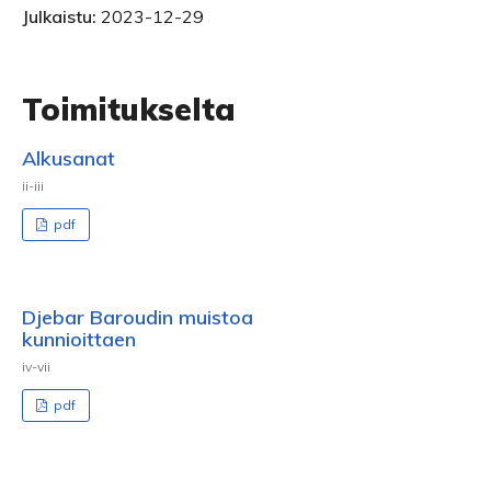
Julkaistu:
2023-12-29
Toimitukselta
Alkusanat
ii-iii
pdf
Djebar Baroudin muistoa
kunnioittaen
iv-vii
pdf