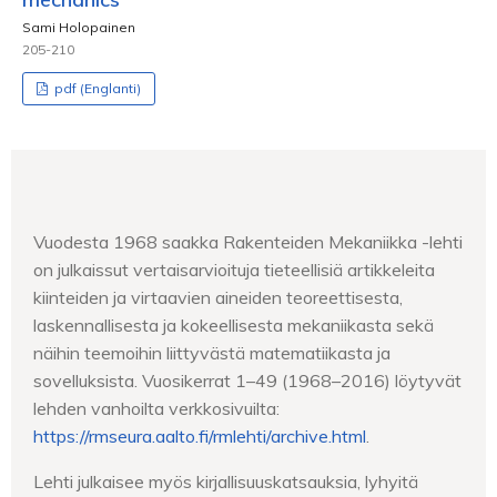
Sami Holopainen
205-210
pdf (Englanti)
Vuodesta 1968 saakka Rakenteiden Mekaniikka -lehti
on julkaissut vertaisarvioituja tieteellisiä artikkeleita
kiinteiden ja virtaavien aineiden teoreettisesta,
laskennallisesta ja kokeellisesta mekaniikasta sekä
näihin teemoihin liittyvästä matematiikasta ja
sovelluksista. Vuosikerrat 1–49 (1968–2016) löytyvät
lehden vanhoilta verkkosivuilta:
https://rmseura.aalto.fi/rmlehti/archive.html
.
Lehti julkaisee myös kirjallisuuskatsauksia, lyhyitä