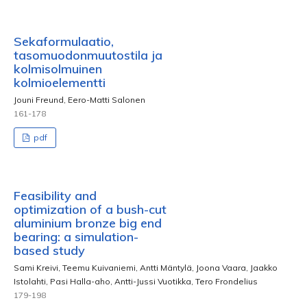
Sekaformulaatio,
tasomuodonmuutostila ja
kolmisolmuinen
kolmioelementti
Jouni Freund, Eero-Matti Salonen
161-178
pdf
Feasibility and
optimization of a bush-cut
aluminium bronze big end
bearing: a simulation-
based study
Sami Kreivi, Teemu Kuivaniemi, Antti Mäntylä, Joona Vaara, Jaakko
Istolahti, Pasi Halla-aho, Antti-Jussi Vuotikka, Tero Frondelius
179-198