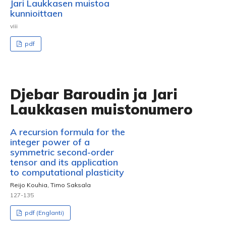
Jari Laukkasen muistoa
kunnioittaen
viii
pdf
Djebar Baroudin ja Jari
Laukkasen muistonumero
A recursion formula for the
integer power of a
symmetric second-order
tensor and its application
to computational plasticity
Reijo Kouhia, Timo Saksala
127-135
pdf (Englanti)