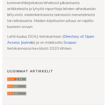
kommenttikirjoituksia lehdessä julkaistuista
artikkeleista ja lyhyitä raportteja lehden aihealueisiin
liittyvistä, mielenkiintoisista teknisistä menetelmistä
tai ratkaisuista. Näiden kirjoitusten pituus on rajattu
kuuteen sivuun.
Lehti kuuluu DOAJ-tietokantaan (
Directory of Open
Access Journals
) ja on indeksoitu
Scopus
-
tietokannassa keväästä 2020 lähtien.
UUSIMMAT ARTIKKELIT