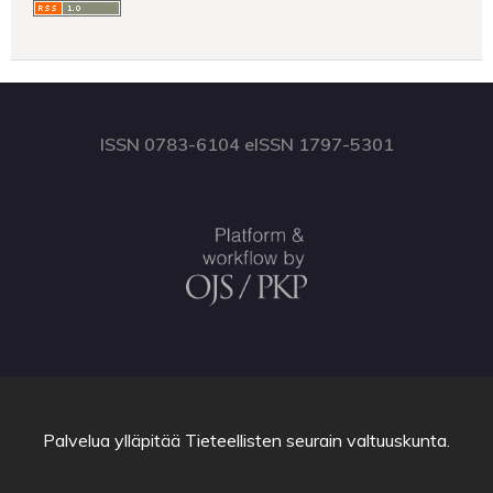
ISSN 0783-6104 eISSN 1797-5301
Palvelua ylläpitää
Tieteellisten seurain valtuuskunta
.