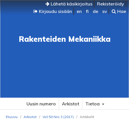
Lähetä käsikirjoitus
Rekisteröidy
Kirjaudu sisään
en
fi
de
sv
Hae
Rakenteiden Mekaniikka
Uusin numero
Arkistot
Tietoa
Etusivu
/
Arkistot
/
Vol 50 Nro 3 (2017)
/
Artikkelit