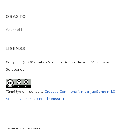
OSASTO
Artikkelit
LISENSSI
Copyright (c) 2017 Jarkko Niiranen; Sergei Khakalo, Viacheslav
Balobanov
Tämä työ on lisensoitu
Creative Commons Nimeä-JaaSamoin 4.0
Kansainvälinen Julkinen-lisenssillä
.