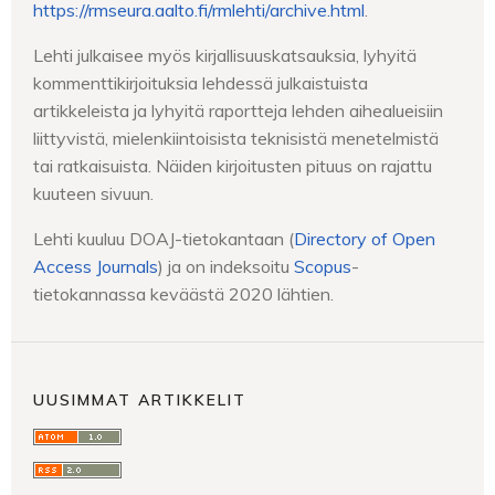
https://rmseura.aalto.fi/rmlehti/archive.html
.
Lehti julkaisee myös kirjallisuuskatsauksia, lyhyitä
kommenttikirjoituksia lehdessä julkaistuista
artikkeleista ja lyhyitä raportteja lehden aihealueisiin
liittyvistä, mielenkiintoisista teknisistä menetelmistä
tai ratkaisuista. Näiden kirjoitusten pituus on rajattu
kuuteen sivuun.
Lehti kuuluu DOAJ-tietokantaan (
Directory of Open
Access Journals
) ja on indeksoitu
Scopus
-
tietokannassa keväästä 2020 lähtien.
UUSIMMAT ARTIKKELIT