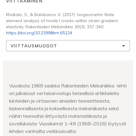
VIITTAAMINEN
Khakalo, S., & Balobanov, V. (2017). Isogeometric finite
element analysis of mode I cracks within strain gradient
elasticity.
Rakenteiden Mekaniikka
,
50
(3), 337-340.
https://doi.org/10.23998/rm.65124
VIITTAUSMUODOT
Vuodesta 1968 saakka Rakenteiden Mekaniikka -lehti
on julkaissut vertaisarvioituja tieteellisiä artikkeleita
kiinteiden ja virtaavien aineiden teoreettisesta,
laskennallisesta ja kokeellisesta mekaniikasta sekä
näihin teemoihin liittyvästä matematiikasta ja
sovelluksista. Vuosikerrat 1–49 (1968–2016) löytyvät
lehden vanhoilta verkkosivuilta: