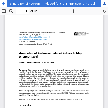
Simulation of hydrogen-induced failure in high strength steel
Palvelua ylläpitää
Tieteellisten seurain valtuuskunta
.