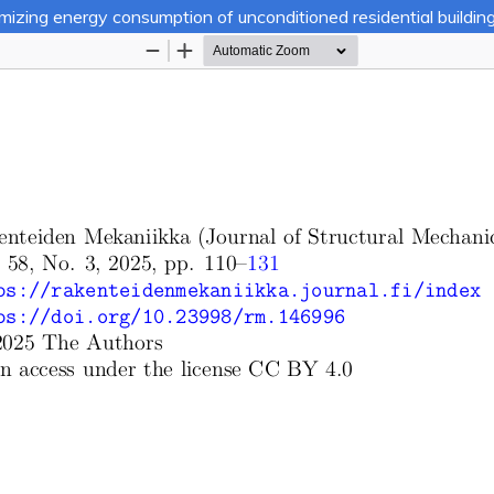
zing energy consumption of unconditioned residential building
Palvelua ylläpitää
Tieteellisten seurain valtu