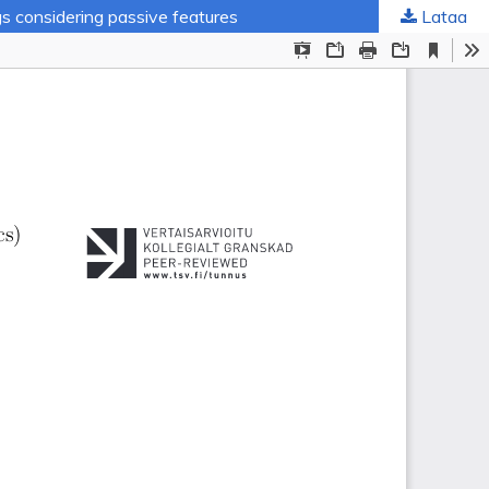
s considering passive features
Lataa
uskunta
.