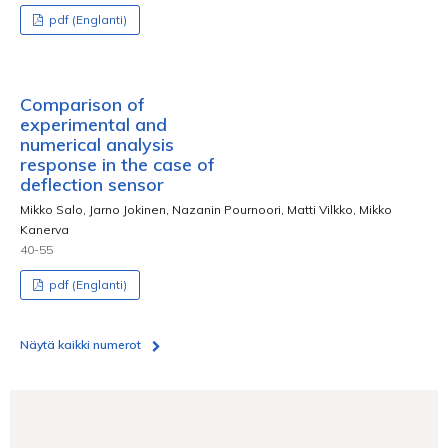
pdf (Englanti)
Comparison of
experimental and
numerical analysis
response in the case of
deflection sensor
Mikko Salo, Jarno Jokinen, Nazanin Pournoori, Matti Vilkko, Mikko
Kanerva
40-55
pdf (Englanti)
Näytä kaikki numerot