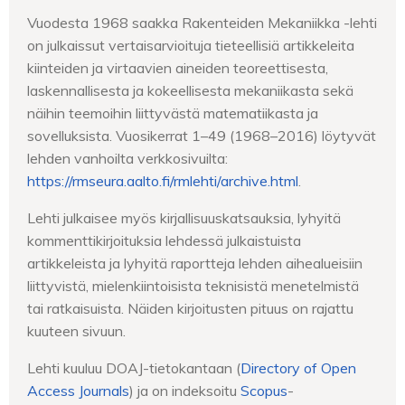
Vuodesta 1968 saakka Rakenteiden Mekaniikka -lehti
on julkaissut vertaisarvioituja tieteellisiä artikkeleita
kiinteiden ja virtaavien aineiden teoreettisesta,
laskennallisesta ja kokeellisesta mekaniikasta sekä
näihin teemoihin liittyvästä matematiikasta ja
sovelluksista. Vuosikerrat 1–49 (1968–2016) löytyvät
lehden vanhoilta verkkosivuilta:
https://rmseura.aalto.fi/rmlehti/archive.html
.
Lehti julkaisee myös kirjallisuuskatsauksia, lyhyitä
kommenttikirjoituksia lehdessä julkaistuista
artikkeleista ja lyhyitä raportteja lehden aihealueisiin
liittyvistä, mielenkiintoisista teknisistä menetelmistä
tai ratkaisuista. Näiden kirjoitusten pituus on rajattu
kuuteen sivuun.
Lehti kuuluu DOAJ-tietokantaan (
Directory of Open
Access Journals
) ja on indeksoitu
Scopus
-