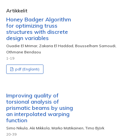
Artikkelit
Honey Badger Algorithm
for optimizing truss
structures with discrete
design variables
Ouadie El Mrimar, Zakaria El Haddad, Bousselham Samoudi,
Othmane Bendaou
1-19
pdf (Englanti)
Improving quality of
torsional analysis of
prismatic beams by using
an interpolated warping
function
Simo Nikula, Aki Mikkola, Marko Matikainen, Timo Björk
20-39